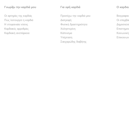
Γνωρίζω την καρδιά μου
Για υγιή καρδιά
Ο καρδιο
Οι αρτηρίες της καρδιάς
Προσέχω την καρδιά μου
Βιογραφικ
Πώς λειτουργεί η καρδιά
Διατροφή
Οι επεμβά
Η στεφανιαία νόσος
Φυσική δραστηριότητα
Δημοσιεύσ
Καρδιακές αρρυθμίες
Χοληστερίνη
Επιστημον
Καρδιακή ανεπάρκεια
Κάπνισμα
Κοινωνική
Υπέρταση
Επικοινων
Σακχαρώδης διαβήτης