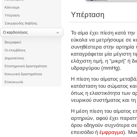
Κάπνισμα
Υπέρταση
Υπέρταση
Σακχαρώδης διαβήτης
Το αίμα έχει πίεση κατά τη
Ο καρδιολόγος
εύκολα να μετρήσουμε σε κά
Βιογραφικό
συνηθέστερα στην αρτηρία 
Οι επεμβάσεις
καταγράφεται μία μέγιστη τι
Δημοσιεύσεις
ελάχιστη τιμή, η “μικρή” ή δ
Επιστημονική δραστηριότητα
υδραργύρου (mmHg).
Κοινωνική δραστηριότητα
Η πίεση του αίματος μεταβά
Επικοινωνία
κατάσταση του σώματος και
όπως η ελαστικότητα των αρ
νευρικού συστήματος και τη
Η μέση πίεση του αίματος ε
αρτηριών, αφού έχει παρατη
όρου οδηγούν συχνότερα σε
επεισόδιο ή
έμφραγμα
). Μα