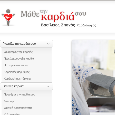
Γνωρίζω την καρδιά μου
Οι αρτηρίες της καρδιάς
Πώς λειτουργεί η καρδιά
Η στεφανιαία νόσος
Καρδιακές αρρυθμίες
Καρδιακή ανεπάρκεια
Για υγιή καρδιά
Προσέχω την καρδιά μου
Διατροφή
Φυσική δραστηριότητα
Χοληστερίνη