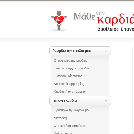
Γνωρίζω την καρδιά μου
Οι αρτηρίες της καρδιάς
Πώς λειτουργεί η καρδιά
Η στεφανιαία νόσος
Καρδιακές αρρυθμίες
Καρδιακή ανεπάρκεια
Για υγιή καρδιά
Προσέχω την καρδιά μου
Διατροφή
Φυσική δραστηριότητα
Χοληστερίνη