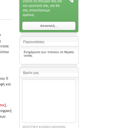
Στείλτε τα στοιχεία σας και
την ερώτησή σας, και θα
σας απαντήσoυμε
αμέσως.
Αποστολή...
ι
η
Παρουσιάσεις
άντοτε
τύπου
Ενημέρωση των πολιτών σε θέματα
υγείας
Βρείτε μας
ου ΙΙ
φή και
σος
),
νεφρική
 των
ΚΕΝΤΡΙΚΗ ΚΛΙΝΙΚΗ ΑΘΗΝΩΝ