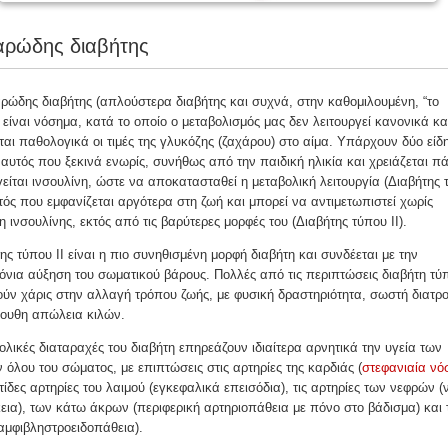
αρώδης διαβήτης
ώδης διαβήτης (απλούστερα διαβήτης και συχνά, στην καθομιλουμένη, “το
 είναι νόσημα, κατά το οποίο ο μεταβολισμός μας δεν λειτουργεί κανονικά κα
αι παθολογικά οι τιμές της γλυκόζης (ζαχάρου) στο αίμα. Υπάρχουν δύο είδ
 αυτός που ξεκινά ενωρίς, συνήθως από την παιδική ηλικία και χρειάζεται π
είται ινσουλίνη, ώστε να αποκατασταθεί η μεταβολική λειτουργία (Διαβήτης 
υτός που εμφανίζεται αργότερα στη ζωή και μπορεί να αντιμετωπιστεί χωρίς
 ινσουλίνης, εκτός από τις βαρύτερες μορφές του (Διαβήτης τύπου ΙΙ).
ης τύπου ΙΙ είναι η πιο συνηθισμένη μορφή διαβήτη και συνδέεται με την
νια αύξηση του σωματικού βάρους. Πολλές από τις περιπτώσεις διαβήτη τύπ
ν χάρις στην αλλαγή τρόπου ζωής, με φυσική δραστηριότητα, σωστή διατρο
ουθη απώλεια κιλών.
ολικές διαταραχές του διαβήτη επηρεάζουν ιδιαίτερα αρνητικά την υγεία των
 όλου του σώματος, με επιπτώσεις στις αρτηρίες της καρδιάς (
στεφανιαία νό
τίδες αρτηρίες του λαιμού (εγκεφαλικά επεισόδια), τις αρτηρίες των νεφρών (
ια), των κάτω άκρων (περιφερική αρτηριοπάθεια με πόνο στο βάδισμα) και
αμφιβληστροειδοπάθεια).