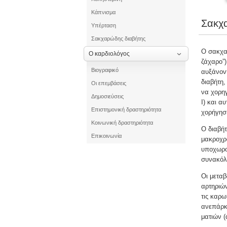
Κάπνισμα
Σακχ
Υπέρταση
Σακχαρώδης διαβήτης
Ο σακχαρ
Ο καρδιολόγος
ζάχαρο”)
Βιογραφικό
αυξάνοντ
διαβήτη,
Οι επεμβάσεις
να χορηγ
Δημοσιεύσεις
Ι) και α
Επιστημονική δραστηριότητα
χορήγηση
Κοινωνική δραστηριότητα
Ο διαβήτ
Επικοινωνία
μακροχρό
υποχωρού
συνακόλ
Οι μεταβ
αρτηριών
τις καρω
ανεπάρκε
ματιών (