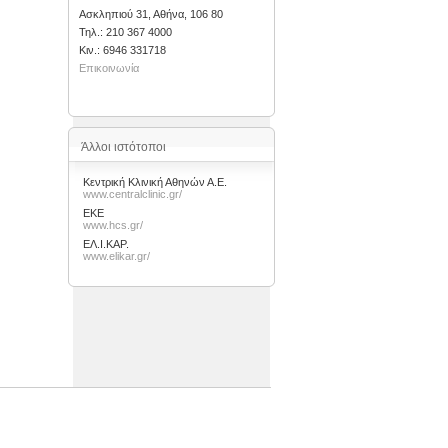
Ασκληπιού 31, Αθήνα, 106 80
Τηλ.: 210 367 4000
Kιν.: 6946 331718
Επικοινωνία
Άλλοι ιστότοποι
Κεντρική Κλινική Αθηνών Α.Ε.
www.centralclinic.gr/
ΕΚΕ
www.hcs.gr/
ΕΛ.Ι.ΚΑΡ.
www.elikar.gr/