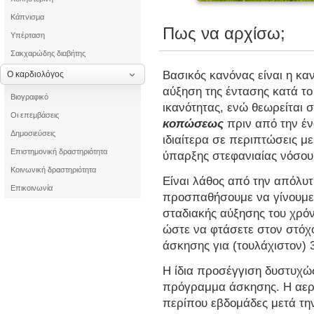
Κάπνισμα
Πως να αρχίσω;
Υπέρταση
Σακχαρώδης διαβήτης
Βασικός κανόνας είναι η κα
Ο καρδιολόγος
αύξηση της έντασης κατά τ
Βιογραφικό
ικανότητας, ενώ θεωρείται σ
Οι επεμβάσεις
κοπώσεως
πριν από την έ
Δημοσιεύσεις
ιδιαίτερα σε περιπτώσεις μ
Επιστημονική δραστηριότητα
ύπαρξης στεφανιαίας νόσου
Κοινωνική δραστηριότητα
Είναι λάθος από την απόλυ
Επικοινωνία
προσπαθήσουμε να γίνουμε 
σταδιακής αύξησης του χρόν
ώστε να φτάσετε στον στόχο
άσκησης για (τουλάχιστον) 
Η ίδια προσέγγιση δυστυχώς
πρόγραμμα άσκησης. Η αερό
περίπου εβδομάδες μετά την