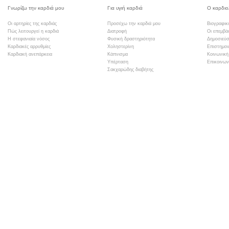
Γνωρίζω την καρδιά μου
Για υγιή καρδιά
Ο καρδιο
Οι αρτηρίες της καρδιάς
Προσέχω την καρδιά μου
Βιογραφικ
Πώς λειτουργεί η καρδιά
Διατροφή
Οι επεμβά
Η στεφανιαία νόσος
Φυσική δραστηριότητα
Δημοσιεύσ
Καρδιακές αρρυθμίες
Χοληστερίνη
Επιστημον
Καρδιακή ανεπάρκεια
Κάπνισμα
Κοινωνική
Υπέρταση
Επικοινων
Σακχαρώδης διαβήτης