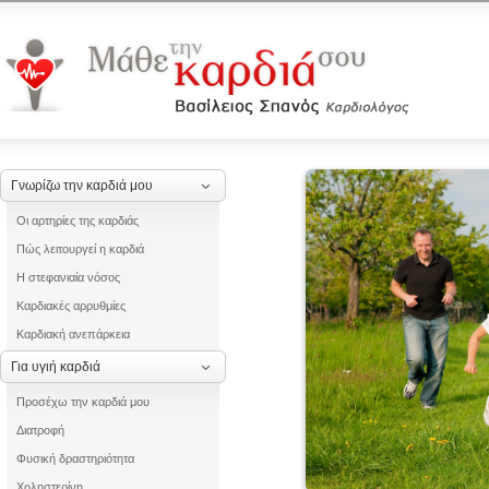
Γνωρίζω την καρδιά μου
Οι αρτηρίες της καρδιάς
Πώς λειτουργεί η καρδιά
Η στεφανιαία νόσος
Καρδιακές αρρυθμίες
Καρδιακή ανεπάρκεια
Για υγιή καρδιά
Προσέχω την καρδιά μου
Διατροφή
Φυσική δραστηριότητα
Χοληστερίνη