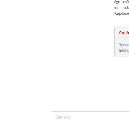
έχει υιο
και επε
Καρδιολ
Διαβ
Προσοχ
τροφί
Sitemap