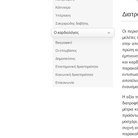
Κάπνισμα
Διατ
Υπέρταση
Σακχαρώδης διαβήτης
Οι περισ
Ο καρδιολόγος
μελέτες 
Βιογραφικό
στην απ
πρώτη κα
Οι επεμβάσεις
έμπνευση
Δημοσιεύσεις
και καρ
Επιστημονική δραστηριότητα
παρακολ
εντυπωσι
Κοινωνική δραστηριότητα
αποτέλε
Επικοινωνία
έναυσμα
Η αξία τ
διατροφή
μέτρια 
προϊόντω
μοσχάρι,
συχνή α
παρακολο