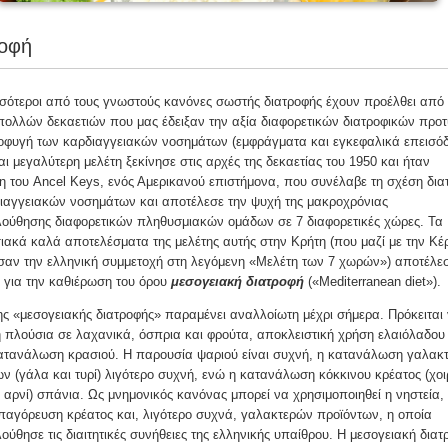
ροφή
σότεροι από τους γνωστούς κανόνες σωστής διατροφής έχουν προέλθει από
πολλών δεκαετιών που μας έδειξαν την αξία διαφορετικών διατροφικών προ
οφυγή των καρδιαγγειακών νοσημάτων (εμφράγματα και εγκεφαλικά επεισόδ
ι μεγαλύτερη μελέτη ξεκίνησε στις αρχές της δεκαετίας του 1950 και ήταν
 του Ancel Keys, ενός Αμερικανού επιστήμονα, που συνέλαβε τη σχέση δια
διαγγειακών νοσημάτων και αποτέλεσε την ψυχή της μακροχρόνιας
ούθησης διαφορετικών πληθυσμιακών ομάδων σε 7 διαφορετικές χώρες. Τα
ακά καλά αποτελέσματα της μελέτης αυτής στην Κρήτη (που μαζί με την Κέ
σαν την ελληνική συμμετοχή στη λεγόμενη «Μελέτη των 7 χωρών») αποτέλε
 για την καθιέρωση του όρου
μεσογειακή διατροφή
(«Mediterranean diet»).
ης «μεσογειακής διατροφής» παραμένει αναλλοίωτη μέχρι σήμερα. Πρόκειται 
 πλούσια σε λαχανικά, όσπρια και φρούτα, αποκλειστική χρήση ελαιόλαδου 
κατανάλωση κρασιού. Η παρουσία ψαριού είναι συχνή, η κατανάλωση γαλακ
ν (γάλα και τυρί) λιγότερο συχνή, ενώ η κατανάλωση κόκκινου κρέατος (χοι
 αρνί) σπάνια. Ως μνημονικός κανόνας μπορεί να χρησιμοποιηθεί η νηστεία, 
παγόρευση κρέατος και, λιγότερο συχνά, γαλακτερών προϊόντων, η οποία
ύθησε τις διαιτητικές συνήθειες της ελληνικής υπαίθρου. Η μεσογειακή διατ