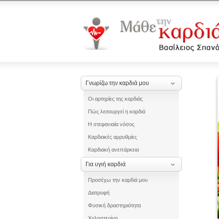
Γνωρίζω την καρδιά μου
Οι αρτηρίες της καρδιάς
Πώς λειτουργεί η καρδιά
Η στεφανιαία νόσος
Καρδιακές αρρυθμίες
Καρδιακή ανεπάρκεια
Για υγιή καρδιά
Προσέχω την καρδιά μου
Διατροφή
Φυσική δραστηριότητα
Χοληστερίνη