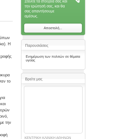
Στείλτε τα στοιχεία σας και
την ερώτησή σας, και θα
σας απαντήσoυμε
αμέσως.
Αποστολή...
τύπων
ια). Η
Παρουσιάσεις
τροφής
Ενημέρωση των πολιτών σε θέματα
υγείας
ρκυρα
Βρείτε μας
σαν το
για
και
τερών
ρινό,
με την
ροφή
ΚΕΝΤΡΙΚΗ ΚΛΙΝΙΚΗ ΑΘΗΝΩΝ