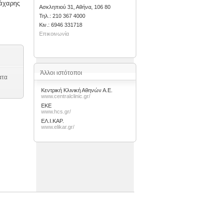
ζάχαρης
Ασκληπιού 31, Αθήνα, 106 80
Τηλ.: 210 367 4000
Kιν.: 6946 331718
Επικοινωνία
Άλλοι ιστότοποι
ατα
Κεντρική Κλινική Αθηνών Α.Ε.
www.centralclinic.gr/
ΕΚΕ
www.hcs.gr/
ΕΛ.Ι.ΚΑΡ.
www.elikar.gr/