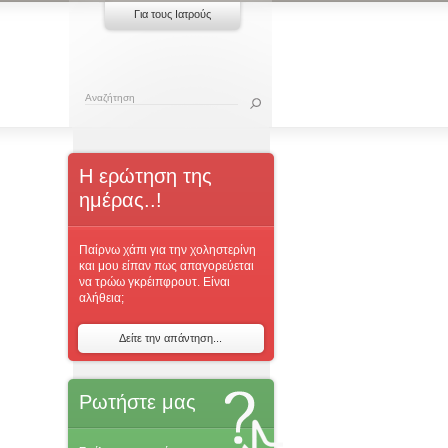
Για τους Ιατρούς
Η ερώτηση της
ημέρας..!
Παίρνω χάπι για την χοληστερίνη
και μου είπαν πως απαγορεύεται
να τρώω γκρέιπφρουτ. Είναι
αλήθεια;
Δείτε την απάντηση...
Ρωτήστε μας