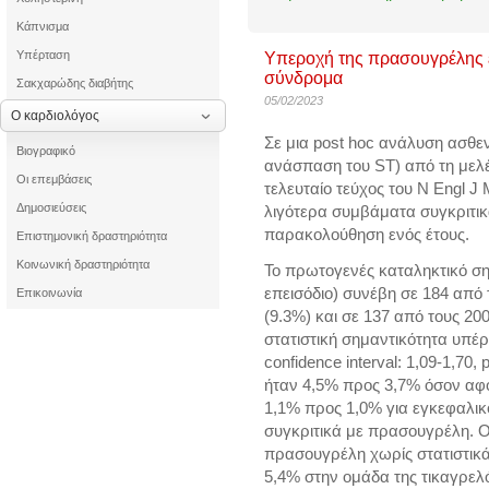
Κάπνισμα
Υπέρταση
Υπεροχή της πρασουγρέλης έν
σύνδρομα
Σακχαρώδης διαβήτης
05/02/2023
Ο καρδιολόγος
Σε μια post hoc ανάλυση ασθε
Βιογραφικό
ανάσπαση του ST) από τη με
Οι επεμβάσεις
τελευταίο τεύχος του N Engl J
Δημοσιεύσεις
λιγότερα συμβάματα συγκριτικ
παρακολούθηση ενός έτους.
Επιστημονική δραστηριότητα
Κοινωνική δραστηριότητα
Το πρωτογενές καταληκτικό ση
επεισόδιο) συνέβη σε 184 από
Επικοινωνία
(9.3%) και σε 137 από τους 2
στατιστική σημαντικότητα υπέρ 
confidence interval: 1,09-1,70,
ήταν 4,5% προς 3,7% όσον αφ
1,1% προς 1,0% για εγκεφαλικό
συγκριτικά με πρασουγρέλη. Οι
πρασουγρέλη χωρίς στατιστικά
5,4% στην ομάδα της τικαγρελόρ