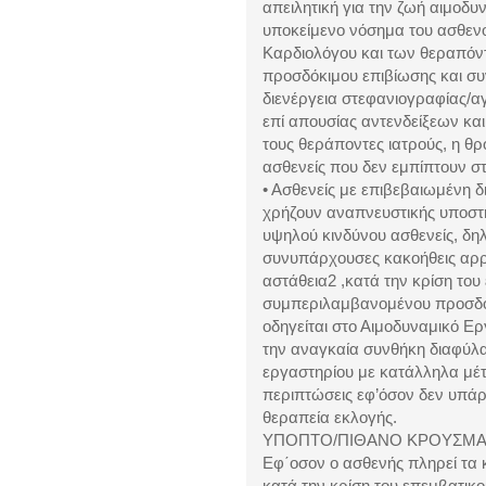
απειλητική για την ζωή αιμοδυ
υποκείμενο νόσημα του ασθενο
Καρδιολόγου και των θεραπόν
προσδόκιμου επιβίωσης και συ
διενέργεια στεφανιογραφίας/α
επί απουσίας αντενδείξεων και
τους θεράποντες ιατρούς, η θρ
ασθενείς που δεν εμπίπτουν 
• Ασθενείς με επιβεβαιωμένη
χρήζουν αναπνευστικής υποστή
υψηλού κινδύνου ασθενείς, δ
συνυπάρχουσες κακοήθεις αρρυ
αστάθεια2 ,κατά την κρίση του
συμπεριλαμβανομένου προσδό
οδηγείται στο Αιμοδυναμικό Ε
την αναγκαία συνθήκη διαφύλ
εργαστηρίου με κατάλληλα μέτ
περιπτώσεις εφ’όσον δεν υπάρχ
θεραπεία εκλογής.
ΥΠΟΠΤΟ/ΠΙΘΑΝΟ ΚΡΟΥΣΜΑ 
Eφ΄οσον ο ασθενής πληρεί τα 
κατά την κρίση του επεμβατικ