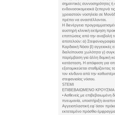
σημαντικές συννοσηρότητες ή
ενδονοσοκομειακά ξεπερνά τις 
χρειαστούν νοσηλεία σε Μονά
πρέπει να αναστέλλονται.
Η διενέργεια προγραμματισμέν
αυστηρή κλινική εκτίμηση προ
επιπτώσεις από την αναβολή τ
αποτελούν: α) Στεφανιογραφία
Καρδιακή Νόσο β) αγγειακές 
διαλείπουσα χωλότητα γ) συγκλ
παρέμβαση για άλλη δομική κα
κατάσταση. Η απόφαση για οπ
εξατομικεύεται σταθμίζοντας 
τον κίνδυνο από την καθυστέρ
στεφανιαίας νόσου.
STEMI
ΕΠΙΒΕΒΑΙΩΜΕΝΟ ΚΡΟΥΣΜΑ (
• Ασθενείς με επιβεβαιωμένη
πνευμονία, υποστήριξη αναπν
Αγγειοπλαστική εφ΄όσον πρόκει
εκτεταμένο πρόσθιο έμφραγμα