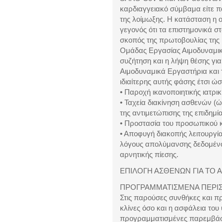
καρδιαγγειακό σύμβαμα είτε π
της λοίμωξης. Η κατάσταση η ο
γεγονός ότι τα επιστημονικά σ
σκοπός της πρωτοβουλίας της Ε
Ομάδας Εργασίας Αιμοδυναμική
συζήτηση και η λήψη θέσης για
Αιμοδυναμικά Εργαστήρια και 
ιδιαίτερης αυτής φάσης έτσι ώ
• Παροχή ικανοποιητικής ιατρι
• Ταχεία διακίνηση ασθενών (ώ
της αντιμετώπισης της επιδημί
• Προστασία του προσωπικού κ
• Αποφυγή διακοπής λειτουργί
λόγους απολύμανσης δεδομένου
αρνητικής πίεσης.
ΕΠΙΛΟΓΗ ΑΣΘΕΝΩΝ ΓΙΑ ΤΟ 
ΠΡΟΓΡΑΜΜΑΤΙΣΜΕΝΑ ΠΕΡΙΣ
Στις παρούσες συνθήκες και π
κλίνες όσο και η ασφάλεια του
προγραμματισμένες παρεμβάσε