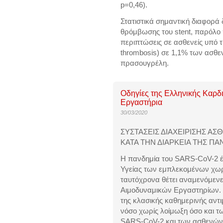
p=0,46).
Στατιστικά σημαντική διαφορά 
θρόμβωσης του stent, παρόλο
περιπτώσεις σε ασθενείς υπό τι
thrombosis) σε 1,1% των ασθε
πρασουγρέλη.
Οδηγίες της Ελληνικής Καρδι
Εργαστήρια
30/03/2020
ΣΥΣΤΑΣΕΙΣ ΔΙΑΧΕΙΡΙΣΗΣ Α
ΚΑΤΑ ΤΗΝ ΔΙΑΡΚΕΙΑ ΤΗΣ ΠΑ
Η πανδημία του SARS-CoV-2 έχ
Υγείας των εμπλεκομένων χωρ
ταυτόχρονα θέτει αναμενόμενε
Αιμοδυναμικών Εργαστηρίων. 
της κλασικής καθημερινής αντ
νόσο χωρίς λοίμωξη όσο και τ
SARS-CoV-2 και των ασθενών 