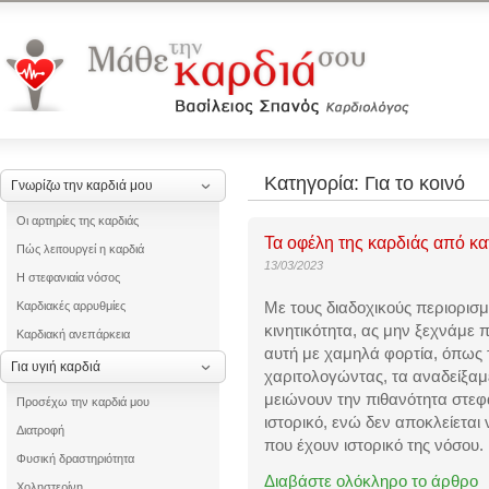
Κατηγορία: Για το κοινό
Γνωρίζω την καρδιά μου
Οι αρτηρίες της καρδιάς
Τα οφέλη της καρδιάς από κα
Πώς λειτουργεί η καρδιά
13/03/2023
Η στεφανιαία νόσος
Με τους διαδοχικούς περιορισμ
Καρδιακές αρρυθμίες
κινητικότητα, ας μην ξεχνάμε 
Καρδιακή ανεπάρκεια
αυτή με χαμηλά φορτία, όπως τ
Για υγιή καρδιά
χαριτολογώντας, τα αναδείξα
μειώνουν την πιθανότητα
στεφ
Προσέχω την καρδιά μου
ιστορικό, ενώ δεν αποκλείετα
Διατροφή
που έχουν ιστορικό της νόσου.
Φυσική δραστηριότητα
Διαβάστε ολόκληρο το άρθρο
Χοληστερίνη