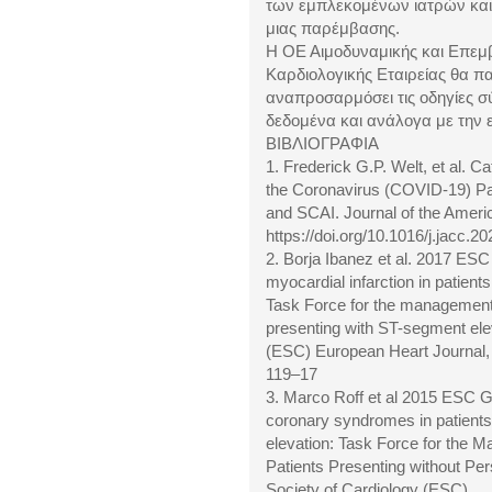
των εμπλεκομένων ιατρών και
μιας παρέμβασης.
Η ΟΕ Αιμοδυναμικής και Επεμβ
Καρδιολογικής Εταιρείας θα παρ
αναπροσαρμόσει τις οδηγίες σ
δεδομένα και ανάλογα με την ε
ΒΙΒΛΙΟΓΡΑΦΙΑ
1. Frederick G.P. Welt, et al. C
the Coronavirus (COVID-19) Pa
and SCAI. Journal of the Americ
https://doi.org/10.1016/j.jacc.2
2. Borja Ibanez et al. 2017 ES
myocardial infarction in patien
Task Force for the management o
presenting with ST-segment ele
(ESC) European Heart Journal,
119–17
3. Marco Roff et al 2015 ESC G
coronary syndromes in patients
elevation: Task Force for the
Patients Presenting without Pe
Society of Cardiology (ESC)