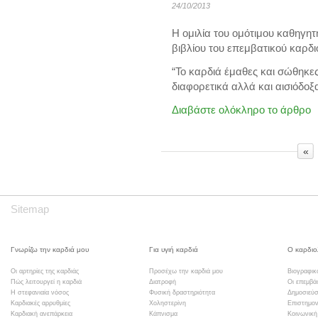
24/10/2013
Η ομιλία του ομότιμου καθηγη
βιβλίου
του επεμβατικού καρδι
“Το καρδιά έμαθες και σώθηκε
διαφορετικά αλλά και αισιόδοξα
Διαβάστε ολόκληρο το άρθρο
«
Sitemap
Γνωρίζω την καρδιά μου
Για υγιή καρδιά
Ο καρδιο
Οι αρτηρίες της καρδιάς
Προσέχω την καρδιά μου
Βιογραφικ
Πώς λειτουργεί η καρδιά
Διατροφή
Οι επεμβά
Η στεφανιαία νόσος
Φυσική δραστηριότητα
Δημοσιεύσ
Καρδιακές αρρυθμίες
Χοληστερίνη
Επιστημον
Καρδιακή ανεπάρκεια
Κάπνισμα
Κοινωνική