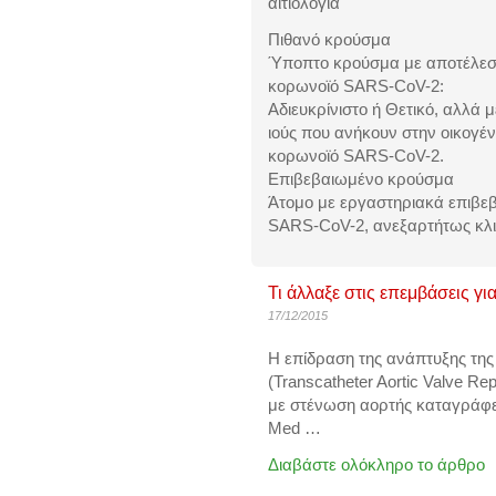
αιτιολογία
Πιθανό κρούσμα
Ύποπτο κρούσμα με αποτέλεσμ
κορωνοϊό SARS-CoV-2:
Αδιευκρίνιστο ή Θετικό, αλλά 
ιούς που ανήκουν στην οικογέν
κορωνοϊό SARS-CoV-2.
Επιβεβαιωμένο κρούσμα
Άτομο με εργαστηριακά επιβε
SARS-CoV-2, ανεξαρτήτως κλ
Τι άλλαξε στις επεμβάσεις γ
17/12/2015
Η επίδραση της ανάπτυξης της
(Transcatheter Aortic Valve 
με στένωση αορτής καταγράφε
Med
…
Διαβάστε ολόκληρο το άρθρο