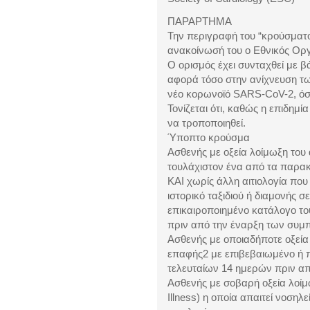
ΠΑΡΑΡΤΗΜΑ
Την περιγραφή του “κρούσματ
ανακοίνωσή του ο Εθνικός Οργ
Ο ορισμός έχει συνταχθεί με β
αφορά τόσο στην ανίχνευση τ
νέο κορωνοϊό SARS-CoV-2, όσ
Τονίζεται ότι, καθώς η επιδημί
να τροποποιηθεί.
Ύποπτο κρούσμα
Ασθενής με οξεία λοίμωξη του 
τουλάχιστον ένα από τα παρα
ΚΑΙ χωρίς άλλη αιτιολογία που
ιστορικό ταξιδιού ή διαμονής 
επικαιροποιημένο κατάλογο τ
πριν από την έναρξη των συ
Ασθενής με οποιαδήποτε οξεία
επαφής2 με επιβεβαιωμένο ή 
τελευταίων 14 ημερών πριν α
Ασθενής με σοβαρή οξεία λοίμ
Illness) η οποία απαιτεί νοσηλε