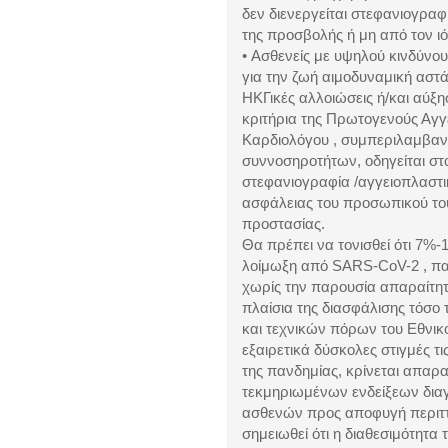
δεν διενεργείται στεφανιογρα
της προσβολής ή μη από τον ι
• Ασθενείς με υψηλού κινδύνο
για την ζωή αιμοδυναμική αστ
ΗΚΓικές αλλοιώσεις ή/και αύξ
κριτήρια της Πρωτογενούς Αγγ
Καρδιολόγου , συμπεριλαμβαν
συννοσηροτήτων, οδηγείται στ
στεφανιογραφία /αγγειοπλαστι
ασφάλειας του προσωπικού το
προστασίας.
Θα πρέπει να τονισθεί ότι 7%
λοίμωξη από SARS-CoV-2 , πα
χωρίς την παρουσία απαραίτητ
πλαίσια της διασφάλισης τόσο
και τεχνικών πόρων του Εθνικ
εξαιρετικά δύσκολες στιγμές τ
της πανδημίας, κρίνεται απαρα
τεκμηριωμένων ενδείξεων δια
ασθενών προς αποφυγή περιττ
σημειωθεί ότι η διαθεσιμότητα 