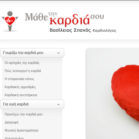
Γνωρίζω την καρδιά μου
Οι αρτηρίες της καρδιάς
Πώς λειτουργεί η καρδιά
Η στεφανιαία νόσος
Καρδιακές αρρυθμίες
Καρδιακή ανεπάρκεια
Για υγιή καρδιά
Προσέχω την καρδιά μου
Διατροφή
Φυσική δραστηριότητα
Χοληστερίνη