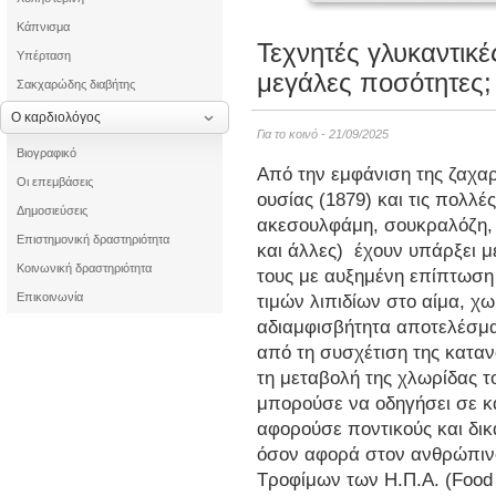
Κάπνισμα
Τεχνητές γλυκαντικέ
Υπέρταση
μεγάλες ποσότητες;
Σακχαρώδης διαβήτης
Ο καρδιολόγος
Για το κοινό - 21/09/2025
Βιογραφικό
Από την εμφάνιση της ζαχαρ
Οι επεμβάσεις
ουσίας (1879) και τις πολλ
Δημοσιεύσεις
ακεσουλφάμη, σουκραλόζη, κ
Επιστημονική δραστηριότητα
και άλλες) έχουν υπάρξει 
Κοινωνική δραστηριότητα
τους με αυξημένη επίπτωσ
Επικοινωνία
τιμών λιπιδίων στο αίμα, χ
αδιαμφισβήτητα αποτελέσμ
από τη συσχέτιση της κατα
τη μεταβολή της χλωρίδας το
μπορούσε να οδηγήσει σε κα
αφορούσε ποντικούς και δικ
όσον αφορά στον ανθρώπιν
Τροφίμων των Η.Π.Α. (Food 