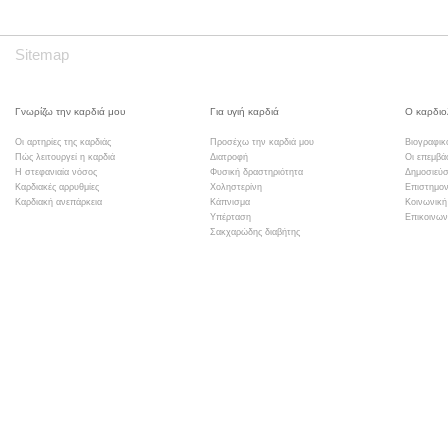
Sitemap
Γνωρίζω την καρδιά μου
Για υγιή καρδιά
Ο καρδιο
Οι αρτηρίες της καρδιάς
Προσέχω την καρδιά μου
Βιογραφικ
Πώς λειτουργεί η καρδιά
Διατροφή
Οι επεμβά
Η στεφανιαία νόσος
Φυσική δραστηριότητα
Δημοσιεύσ
Καρδιακές αρρυθμίες
Χοληστερίνη
Επιστημον
Καρδιακή ανεπάρκεια
Κάπνισμα
Κοινωνική
Υπέρταση
Επικοινων
Σακχαρώδης διαβήτης